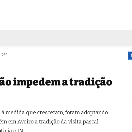
FORA DE CASA
AGENDA
TUBO DE ENSAIO
MORE
dição
ão impedem a tradição
, à medida que cresceram, foram adoptando
m em Aveiro a tradição da visita pascal
icia o JN.