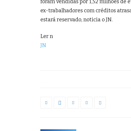
foram vendidas por 1,52 milhões de e
ex-trabalhadores com créditos atras
estará reservado, noticia o JN.
Ler n
JN