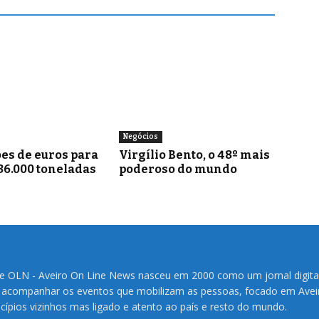
Negócios
es de euros para
Virgílio Bento, o 48º mais
36.000 toneladas
poderoso do mundo
te OLN - Aveiro On Line News nasceu em 2000 como um jornal digita
 acompanhar os eventos que mobilizam as pessoas, focado em Avei
cípios vizinhos mas ligado e atento ao país e resto do mundo.