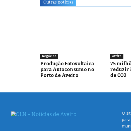
Outras notícias
Negócios
Aveiro
Produção Fotovoltaica
75 milhõ
para Autoconsumo no
reduzir 
Porto de Aveiro
de CO2
O si
para
muni