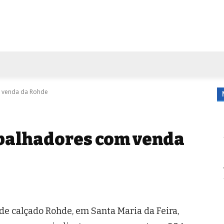
FORA DE CASA
AGENDA
TUBO DE ENSAIO
MORE
m venda da Rohde
abalhadores com venda
 de calçado Rohde, em Santa Maria da Feira,