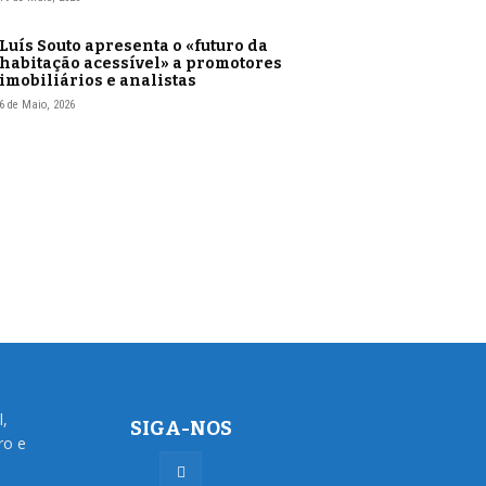
Luís Souto apresenta o «futuro da
habitação acessível» a promotores
imobiliários e analistas
6 de Maio, 2026
l,
SIGA-NOS
ro e