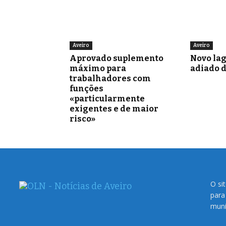
Aveiro
Aveiro
Aprovado suplemento
Novo la
máximo para
adiado 
trabalhadores com
funções
«particularmente
exigentes e de maior
risco»
O si
para
muni