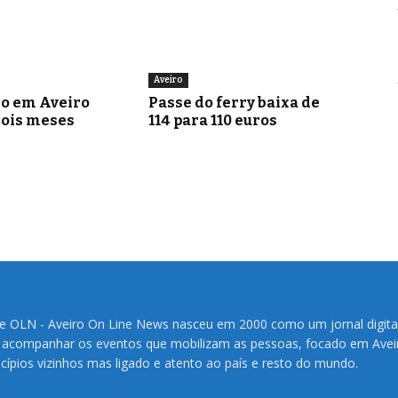
Aveiro
go em Aveiro
Passe do ferry baixa de
dois meses
114 para 110 euros
te OLN - Aveiro On Line News nasceu em 2000 como um jornal digita
 acompanhar os eventos que mobilizam as pessoas, focado em Avei
cípios vizinhos mas ligado e atento ao país e resto do mundo.