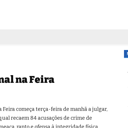
FORA DE CASA
AGENDA
TUBO DE ENSAIO
MORE
nal na Feira
a Feira começa terça-feira de manhã a julgar,
qual recaem 84 acusações de crime de
eaça, rapto e ofensa à integridade física,