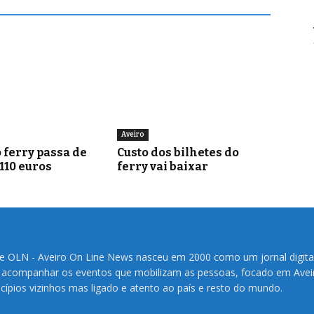
Aveiro
 ferry passa de
Custo dos bilhetes do
 110 euros
ferry vai baixar
te OLN - Aveiro On Line News nasceu em 2000 como um jornal digita
 acompanhar os eventos que mobilizam as pessoas, focado em Avei
cípios vizinhos mas ligado e atento ao país e resto do mundo.