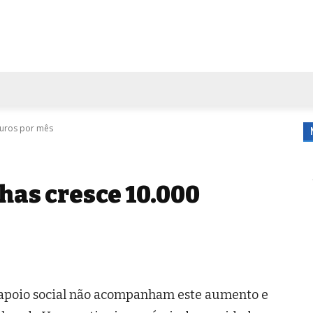
FORA DE CASA
AGENDA
TUBO DE ENSAIO
MORE
Euros por mês
has cresce 10.000
r apoio social não acompanham este aumento e