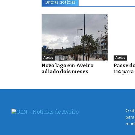
Outras notícias
Aveiro
Aveiro
Novo lago em Aveiro
Passe do
adiado dois meses
114 para
O si
para
muni