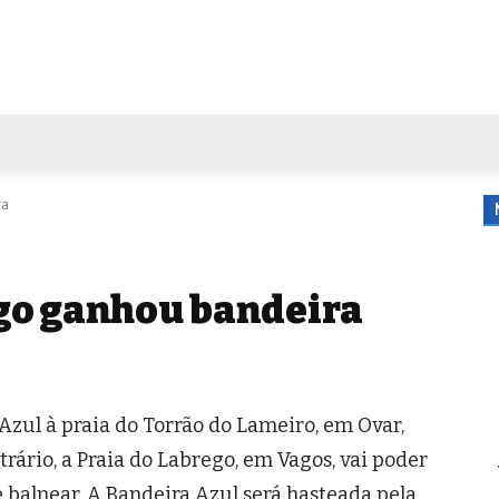
FORA DE CASA
AGENDA
TUBO DE ENSAIO
MORE
ra
go ganhou bandeira
 Azul à praia do Torrão do Lameiro, em Ovar,
rário, a Praia do Labrego, em Vagos, vai poder
 balnear. A Bandeira Azul será hasteada pela