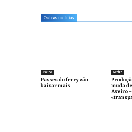
Outras notícias
Aveiro
Aveiro
Passes do ferry vão
Produçã
baixar mais
muda de
Aveiro 
«transp