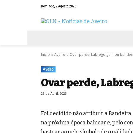
Domingo, 9 Agosto 2026
AVEIRO
NEGÓCIOS
DESPORTOS
Início
Aveiro
Ovar perde, Labrego ganhou bandei
Aveiro
Ovar perde, Labre
28 de Abril, 2023
Foi decidido não atribuir a Bandeira
na próxima época balnear e, pelo cont
hastear aquele símbolo de qualidade