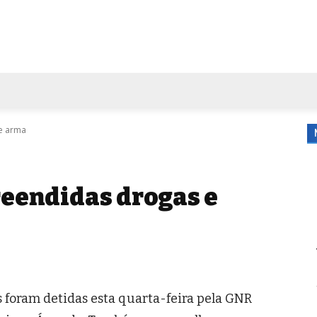
FORA DE CASA
AGENDA
TUBO DE ENSAIO
MORE
e arma
reendidas drogas e
s foram detidas esta quarta-feira pela GNR