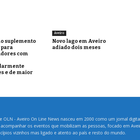
Aveiro
o suplemento
Novo lago em Aveiro
para
adiado dois meses
adores com
ularmente
s e de maior
te OLN - Aveiro On Line News nasceu em 2000 como um jornal digita
 acompanhar os eventos que mobilizam as pessoas, focado em Avei
cípios vizinhos mas ligado e atento ao país e resto do mundo.