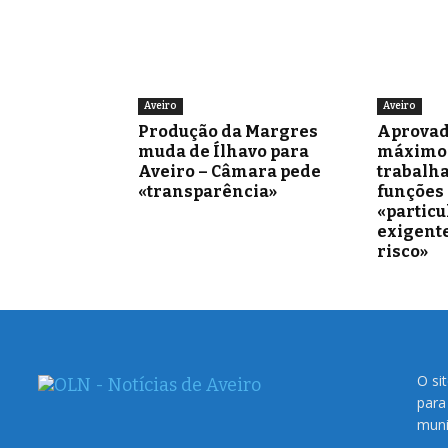
Aveiro
Aveiro
Produção da Margres
Aprovad
muda de Ílhavo para
máximo 
Aveiro – Câmara pede
trabalh
«transparência»
funções
«partic
exigente
risco»
O si
para
muni