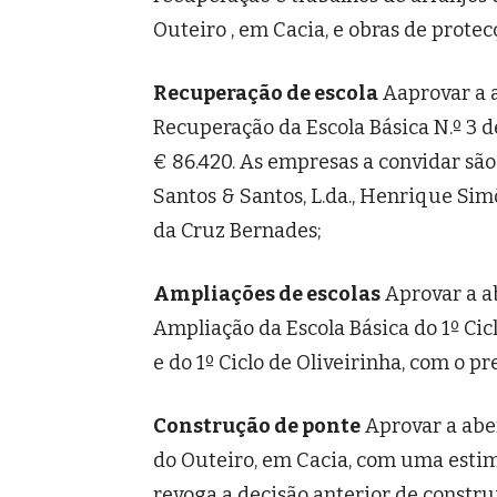
Outeiro , em Cacia, e obras de prote
Recuperação de escola
Aaprovar a 
Recuperação da Escola Básica N.º 3 d
€ 86.420. As empresas a convidar são
Santos & Santos, L.da., Henrique Simõe
da Cruz Bernades;
Ampliações de escolas
Aprovar a a
Ampliação da Escola Básica do 1º Cic
e do 1º Ciclo de Oliveirinha, com o p
Construção de ponte
Aprovar a abe
do Outeiro, em Cacia, com uma estim
revoga a decisão anterior de constru