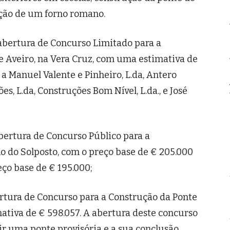
cção de um forno romano.
abertura de Concurso Limitado para a
e Aveiro, na Vera Cruz, com uma estimativa de
 a Manuel Valente e Pinheiro, L.da, Antero
s, L.da, Construções Bom Nível, L.da., e José
bertura de Concurso Público para a
lo do Solposto, com o preço base de € 205.000
reço base de € 195.000;
rtura de Concurso para a Construção da Ponte
ativa de € 598.057. A abertura deste concurso
ir uma ponte provisória e a sua conclusão