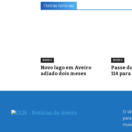
Outras notícias
Aveiro
Aveiro
Novo lago em Aveiro
Passe do
adiado dois meses
114 para
O si
para
muni