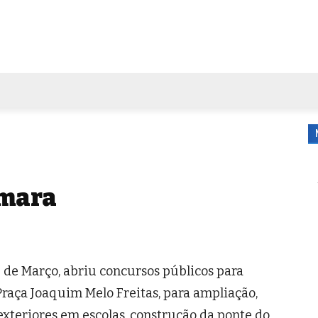
FORA DE CASA
AGENDA
TUBO DE ENSAIO
MORE
âmara
 de Março, abriu concursos públicos para
Praça Joaquim Melo Freitas, para ampliação,
exteriores em escolas, construção da ponte do