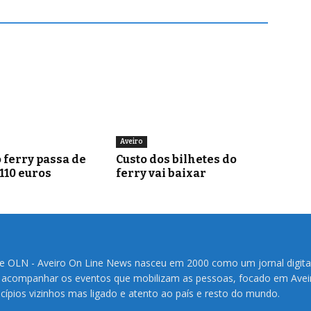
Aveiro
 ferry passa de
Custo dos bilhetes do
 110 euros
ferry vai baixar
te OLN - Aveiro On Line News nasceu em 2000 como um jornal digita
 acompanhar os eventos que mobilizam as pessoas, focado em Avei
cípios vizinhos mas ligado e atento ao país e resto do mundo.