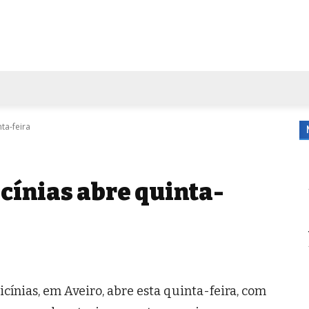
FORA DE CASA
AGENDA
TUBO DE ENSAIO
MORE
ta-feira
cínias abre quinta-
icínias, em Aveiro, abre esta quinta-feira, com