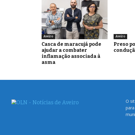
Aveiro
Aveiro
Casca de maracujá pode
Preso po
ajudar a combater
conduçã
inflamação associada à
asma
O si
para
muni