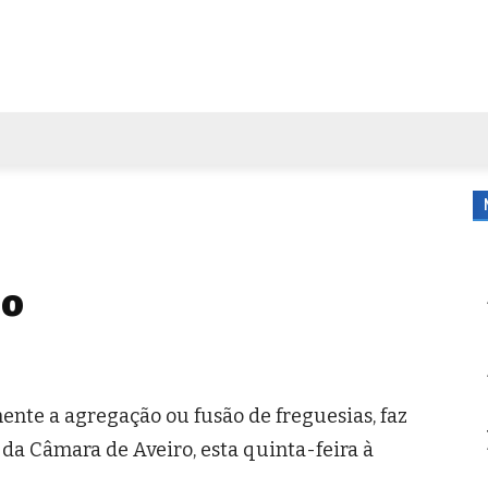
FORA DE CASA
AGENDA
TUBO DE ENSAIO
MORE
ão
ente a agregação ou fusão de freguesias, faz
 da Câmara de Aveiro, esta quinta-feira à