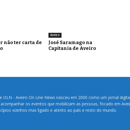
Aveiro
r não ter carta de
José Saramago na
o
Capitania de Aveiro
te OLN - Aveiro On Line News nasceu em 2000 como um jornal digita
 acompanhar os eventos que mobilizam as pessoas, focado em Avei
cípios vizinhos mas ligado e atento ao país e resto do mundo.