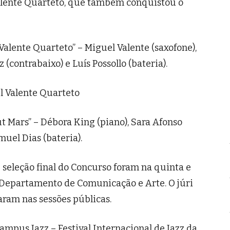
 Valente Quarteto, que também conquistou o
alente Quarteto” – Miguel Valente (saxofone),
 (contrabaixo) e Luís Possollo (bateria).
l Valente Quarteto
t Mars” – Débora King (piano), Sara Afonso
muel Dias (bateria).
 seleção final do Concurso foram na quinta e
o Departamento de Comunicação e Arte. O júri
aram nas sessões públicas.
ampus Jazz – Festival Internacional de Jazz da