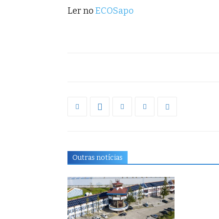
Ler no
ECOSapo
Outras notícias