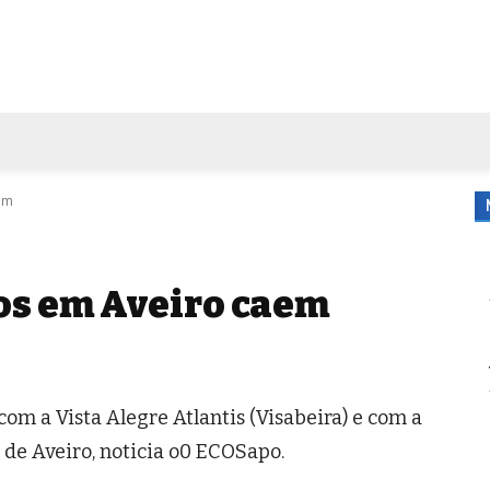
FORA DE CASA
AGENDA
TUBO DE ENSAIO
MORE
em
os em Aveiro caem
om a Vista Alegre Atlantis (Visabeira) e com a
o de Aveiro, noticia o0 ECOSapo.