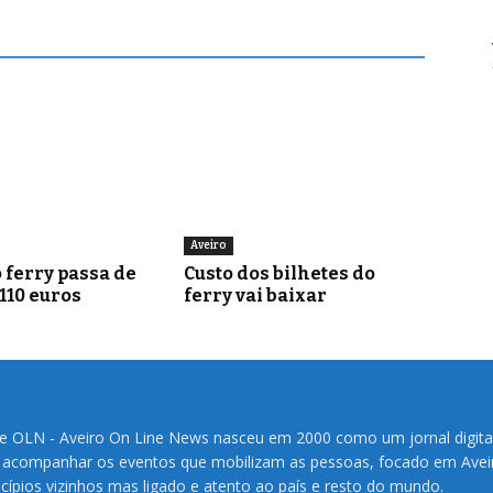
Aveiro
 ferry passa de
Custo dos bilhetes do
 110 euros
ferry vai baixar
te OLN - Aveiro On Line News nasceu em 2000 como um jornal digita
 acompanhar os eventos que mobilizam as pessoas, focado em Avei
cípios vizinhos mas ligado e atento ao país e resto do mundo.