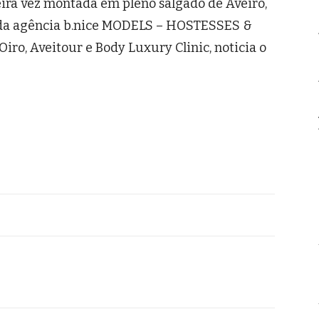
ira vez montada em pleno salgado de Aveiro,
va da agência b.nice MODELS – HOSTESSES &
ro, Aveitour e Body Luxury Clinic, noticia o