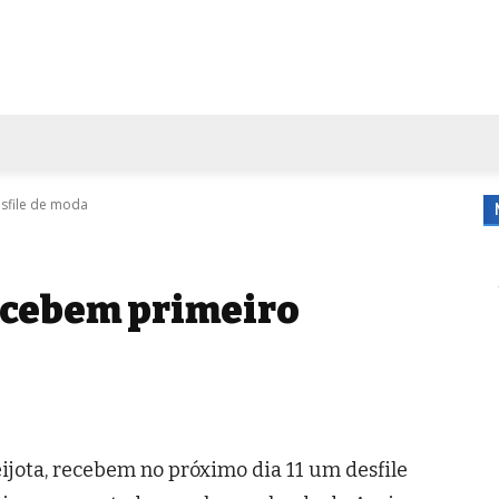
FORA DE CASA
AGENDA
TUBO DE ENSAIO
MORE
sfile de moda
ecebem primeiro
ijota, recebem no próximo dia 11 um desfile