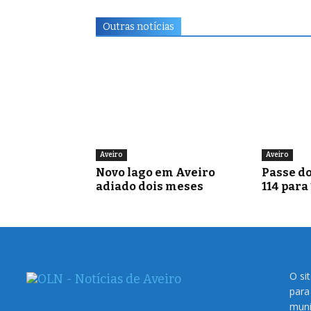
Outras notícias
Aveiro
Aveiro
Novo lago em Aveiro
Passe do
adiado dois meses
114 para
O si
para
muni