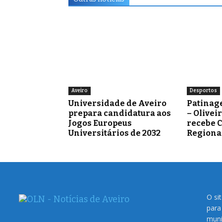
Aveiro
Desportos
Universidade de Aveiro
Patinag
prepara candidatura aos
– Olivei
Jogos Europeus
recebe 
Universitários de 2032
Regiona
O si
para
muni