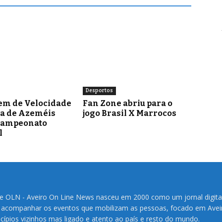
Desportos
em de Velocidade
Fan Zone abriu para o
ra de Azeméis
jogo Brasil X Marrocos
Campeonato
l
te OLN - Aveiro On Line News nasceu em 2000 como um jornal digita
 acompanhar os eventos que mobilizam as pessoas, focado em Avei
cípios vizinhos mas ligado e atento ao país e resto do mundo.