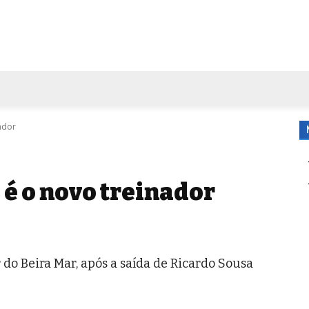
FORA DE CASA
AGENDA
TUBO DE ENSAIO
MORE
ador
é o novo treinador
do Beira Mar, após a saída de Ricardo Sousa