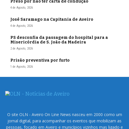
Preso por não ter carta de condução
4 de Agosto, 2026
José Saramago na Capitania de Aveiro
4 de Agosto, 2026
PS desconfia da passagem do hospital para a
Misericórdia de S. João da Madeira
2 de Agosto, 2026
Prisão preventiva por furto
1 de Agosto, 2026
O site OLN - Aveiro On Line News nasceu em 2000 como um
jornal digital, para acompanhar os eventos que mobilizam as
pessoas, focado em Aveiro e municípios vizinhos mas ligado e