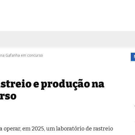
FORA DE CASA
AGENDA
TUBO DE ENSAIO
MORE
o na Gafanha em concurso
astreio e produção na
rso
a operar, em 2025, um laboratório de rastreio