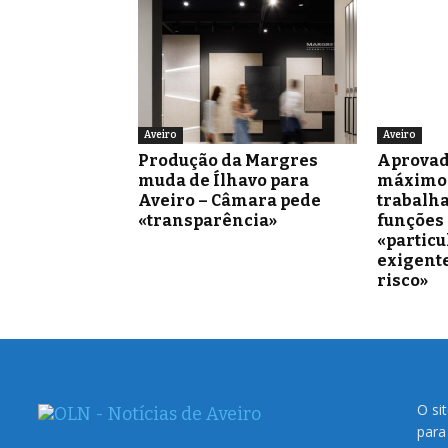
Aveiro
Aveiro
Produção da Margres
Aprovad
muda de Ílhavo para
máximo 
Aveiro – Câmara pede
trabalh
«transparência»
funções
«partic
exigente
risco»
O si
para