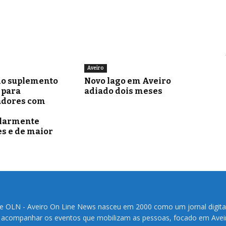
Aveiro
o suplemento
Novo lago em Aveiro
para
adiado dois meses
adores com
ularmente
s e de maior
te OLN - Aveiro On Line News nasceu em 2000 como um jornal digita
 acompanhar os eventos que mobilizam as pessoas, focado em Avei