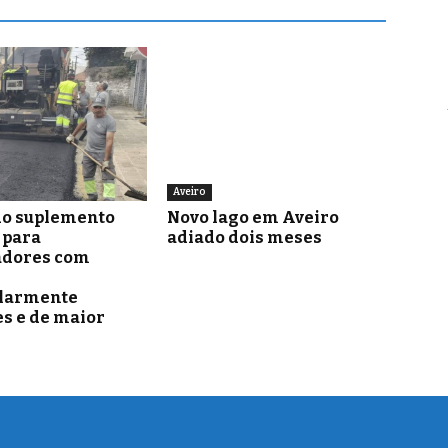
Aveiro
o suplemento
Novo lago em Aveiro
para
adiado dois meses
adores com
ularmente
s e de maior