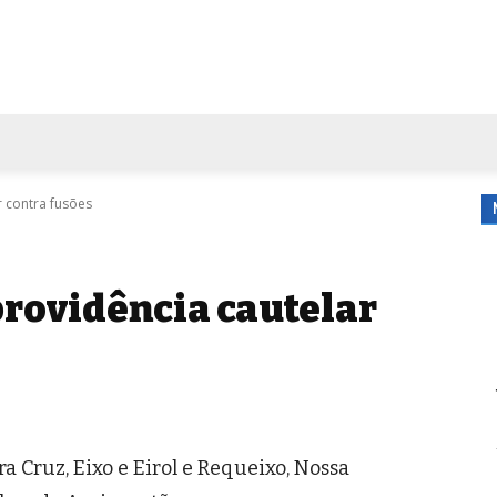
FORA DE CASA
AGENDA
TUBO DE ENSAIO
MORE
r contra fusões
rovidência cautelar
ra Cruz, Eixo e Eirol e Requeixo, Nossa