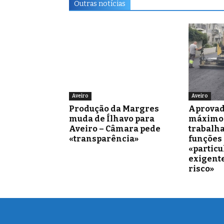
Outras notícias
Aveiro
Aveiro
Produção da Margres
Aprovad
muda de Ílhavo para
máximo 
Aveiro – Câmara pede
trabalh
«transparência»
funções
«partic
exigente
risco»