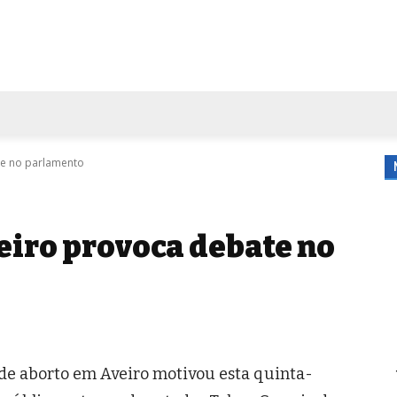
FORA DE CASA
AGENDA
TUBO DE ENSAIO
MORE
te no parlamento
iro provoca debate no
de aborto em Aveiro motivou esta quinta-