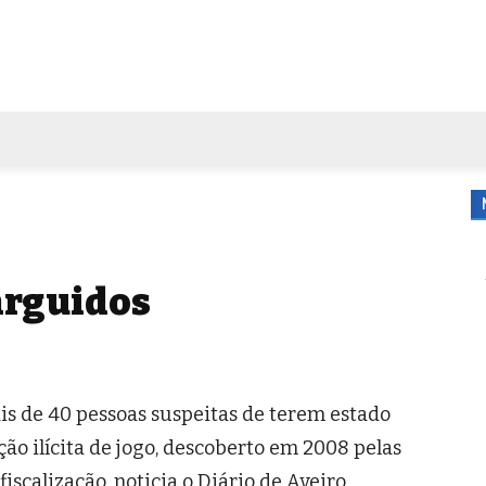
FORA DE CASA
AGENDA
TUBO DE ENSAIO
MORE
 arguidos
ais de 40 pessoas suspeitas de terem estado
o ilícita de jogo, descoberto em 2008 pelas
iscalização, noticia o Diário de Aveiro.