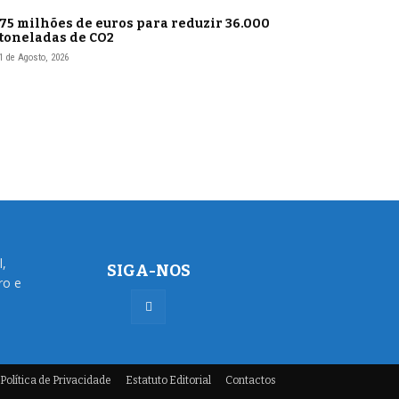
75 milhões de euros para reduzir 36.000
toneladas de CO2
1 de Agosto, 2026
l,
SIGA-NOS
ro e
Política de Privacidade
Estatuto Editorial
Contactos