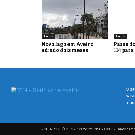
Aveiro
Aveiro
Novo lago em Aveiro
Passe do
adiado dois meses
114 para
O si
para
muni
2000-2025 © OLN - Aveiro On Line News | 25 anos de not