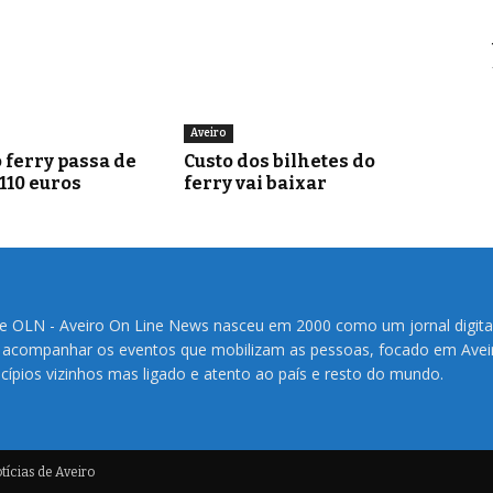
Aveiro
 ferry passa de
Custo dos bilhetes do
 110 euros
ferry vai baixar
te OLN - Aveiro On Line News nasceu em 2000 como um jornal digita
 acompanhar os eventos que mobilizam as pessoas, focado em Avei
cípios vizinhos mas ligado e atento ao país e resto do mundo.
ícias de Aveiro