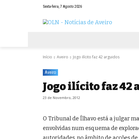
Sexta-feira, 7 Agosto 2026
AVEIRO
NEGÓCIOS
DESPORTOS
Início
Aveiro
Jogo ilícito faz 42 arguidos
Aveiro
Jogo ilícito faz 42
23 de Novembro, 2012
O Tribunal de Ílhavo está a julgar m
envolvidas num esquema de exploraçã
autoridades, no âmbito de acções de f