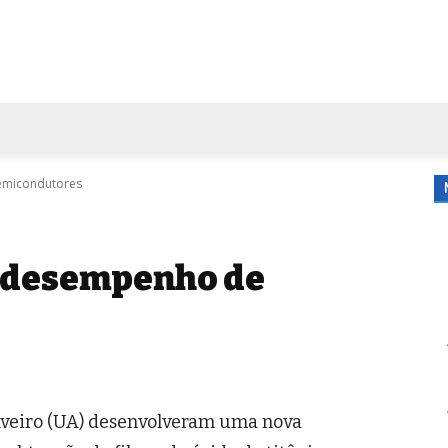
FORA DE CASA
AGENDA
TUBO DE ENSAIO
MORE
emicondutores
 desempenho de
Aveiro (UA) desenvolveram uma nova