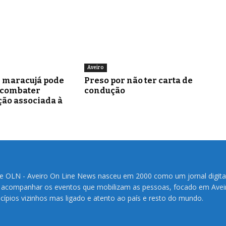
Aveiro
e maracujá pode
Preso por não ter carta de
 combater
condução
ão associada à
te OLN - Aveiro On Line News nasceu em 2000 como um jornal digita
 acompanhar os eventos que mobilizam as pessoas, focado em Avei
cípios vizinhos mas ligado e atento ao país e resto do mundo.