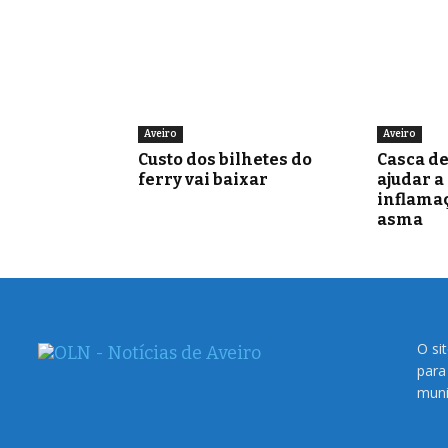
Aveiro
Aveiro
Custo dos bilhetes do
Casca d
ferry vai baixar
ajudar a
inflamaç
asma
O si
para
muni