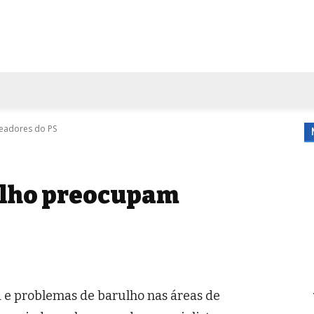
FORA DE CASA
AGENDA
TUBO DE ENSAIO
MORE
eadores do PS
ulho preocupam
a e problemas de barulho nas áreas de