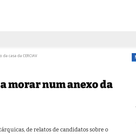
FORA DE CASA
AGENDA
TUBO DE ENSAIO
MORE
o da casa da CERCIAV
 a morar num anexo da
árquicas, de relatos de candidatos sobre o