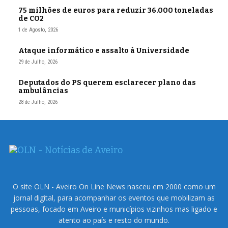
75 milhões de euros para reduzir 36.000 toneladas
de CO2
1 de Agosto, 2026
Ataque informático e assalto à Universidade
29 de Julho, 2026
Deputados do PS querem esclarecer plano das
ambulâncias
28 de Julho, 2026
O site OLN - Aveiro On Line News nasceu em 2000 como um
jornal digital, para acompanhar os eventos que mobilizam as
pessoas, focado em Aveiro e municípios vizinhos mas ligado e
atento ao país e resto do mundo.