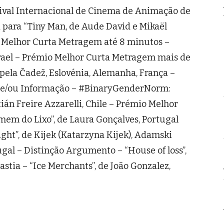
tival Internacional de Cinema de Animação de
i para “Tiny Man, de Aude David e Mikaël
, Melhor Curta Metragem até 8 minutos –
Israel – Prémio Melhor Curta Metragem mais de
pela Čadež, Eslovénia, Alemanha, França –
e e/ou Informação – #BinaryGenderNorm:
tián Freire Azzarelli, Chile – Prémio Melhor
m do Lixo”, de Laura Gonçalves, Portugal
ight”, de Kijek (Katarzyna Kijek), Adamski
gal – Distinção Argumento – “House of loss”,
astia – “Ice Merchants”, de João Gonzalez,