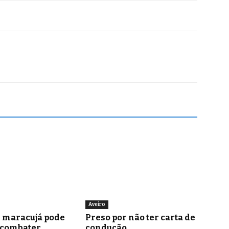
Aveiro
e maracujá pode
Preso por não ter carta de
 combater
condução