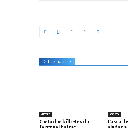
Outras notícias
Aveiro
Aveiro
Custo dos bilhetes do
Casca d
ferry vai baixar
ajudar a