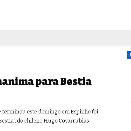
FORA DE CASA
AGENDA
TUBO DE ENSAIO
MORE
nanima para Bestia
 terminou este domingo em Espinho foi
estia”, do chileno Hugo Covarrubias