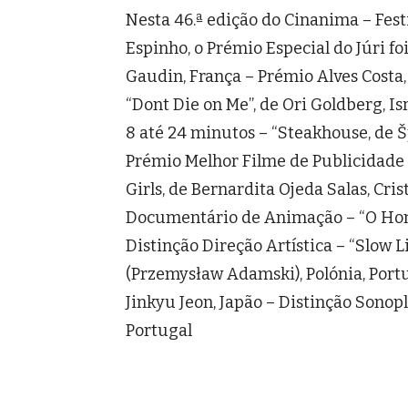
Nesta 46.ª edição do Cinanima – Fes
Espinho, o Prémio Especial do Júri fo
Gaudin, França – Prémio Alves Costa
“Dont Die on Me”, de Ori Goldberg, 
8 até 24 minutos – “Steakhouse, de Š
Prémio Melhor Filme de Publicidad
Girls, de Bernardita Ojeda Salas, Cris
Documentário de Animação – “O Home
Distinção Direção Artística – “Slow L
(Przemysław Adamski), Polónia, Portu
Jinkyu Jeon, Japão – Distinção Sonopl
Portugal