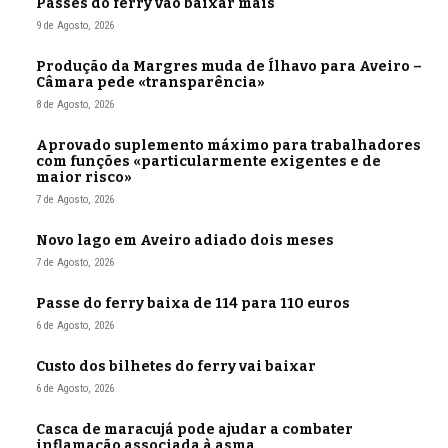
Passes do ferry vão baixar mais
9 de Agosto, 2026
Produção da Margres muda de Ílhavo para Aveiro –
Câmara pede «transparência»
8 de Agosto, 2026
Aprovado suplemento máximo para trabalhadores
com funções «particularmente exigentes e de
maior risco»
7 de Agosto, 2026
Novo lago em Aveiro adiado dois meses
7 de Agosto, 2026
Passe do ferry baixa de 114 para 110 euros
6 de Agosto, 2026
Custo dos bilhetes do ferry vai baixar
6 de Agosto, 2026
Casca de maracujá pode ajudar a combater
inflamação associada à asma