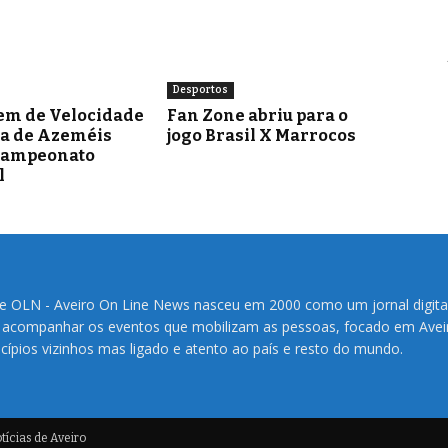
Desportos
em de Velocidade
Fan Zone abriu para o
ra de Azeméis
jogo Brasil X Marrocos
Campeonato
l
te OLN - Aveiro On Line News nasceu em 2000 como um jornal digita
 acompanhar os eventos que mobilizam as pessoas, focado em Avei
cípios vizinhos mas ligado e atento ao país e resto do mundo.
ícias de Aveiro