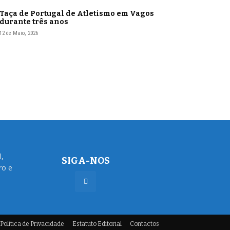
Taça de Portugal de Atletismo em Vagos
durante três anos
12 de Maio, 2026
l,
SIGA-NOS
ro e
Política de Privacidade
Estatuto Editorial
Contactos