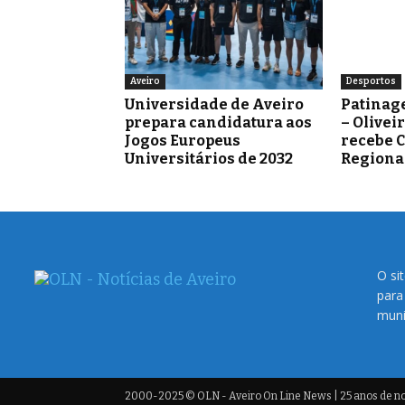
Aveiro
Desportos
Universidade de Aveiro
Patinag
prepara candidatura aos
– Olivei
Jogos Europeus
recebe 
Universitários de 2032
Regiona
O si
para
muni
2000-2025 © OLN - Aveiro On Line News | 25 anos de not