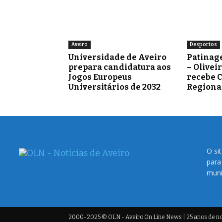
Aveiro
Desportos
Universidade de Aveiro
Patinag
prepara candidatura aos
– Olivei
Jogos Europeus
recebe 
Universitários de 2032
Regiona
O si
para
muni
2000-2025 © OLN - Aveiro On Line News | 25 anos de not