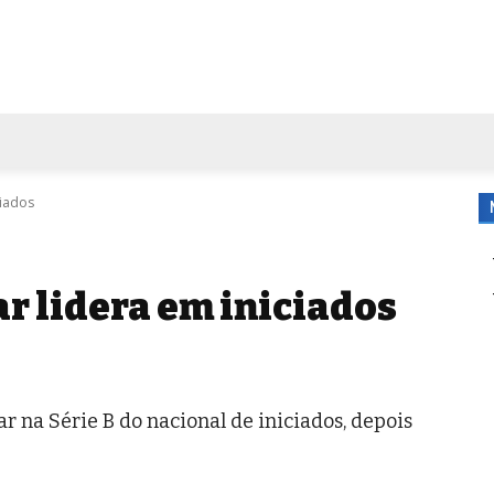
FORA DE CASA
AGENDA
TUBO DE ENSAIO
MORE
ciados
r lidera em iniciados
 na Série B do nacional de iniciados, depois