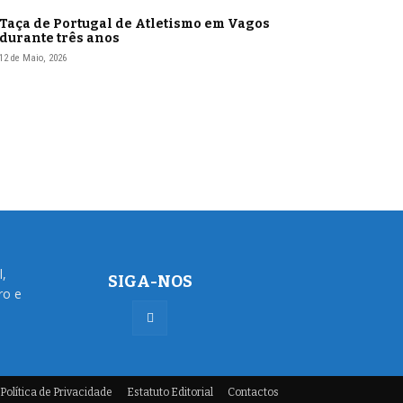
Taça de Portugal de Atletismo em Vagos
durante três anos
12 de Maio, 2026
l,
SIGA-NOS
ro e
Política de Privacidade
Estatuto Editorial
Contactos