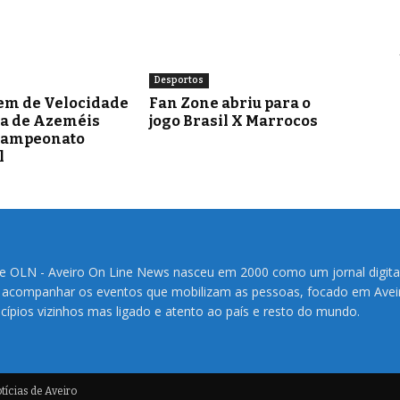
Desportos
em de Velocidade
Fan Zone abriu para o
ra de Azeméis
jogo Brasil X Marrocos
Campeonato
l
te OLN - Aveiro On Line News nasceu em 2000 como um jornal digita
 acompanhar os eventos que mobilizam as pessoas, focado em Avei
cípios vizinhos mas ligado e atento ao país e resto do mundo.
ícias de Aveiro