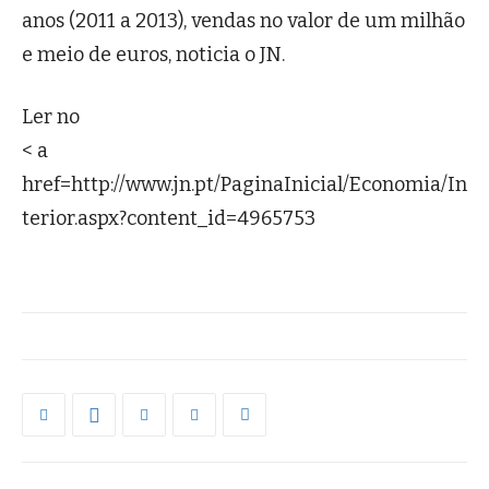
anos (2011 a 2013), vendas no valor de um milhão
e meio de euros, noticia o JN.
Ler no
< a
href=http://www.jn.pt/PaginaInicial/Economia/In
terior.aspx?content_id=4965753