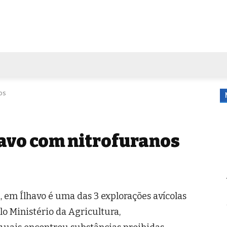
FORA DE CASA
AGENDA
TUBO DE ENSAIO
MORE
os
avo com nitrofuranos
 em Ílhavo é uma das 3 explorações avícolas
elo Ministério da Agricultura,