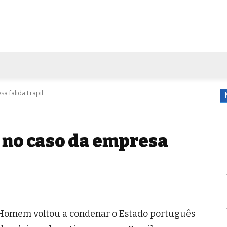
FORA DE CASA
AGENDA
TUBO DE ENSAIO
MORE
 falida Frapil
 no caso da empresa
 Homem voltou a condenar o Estado português