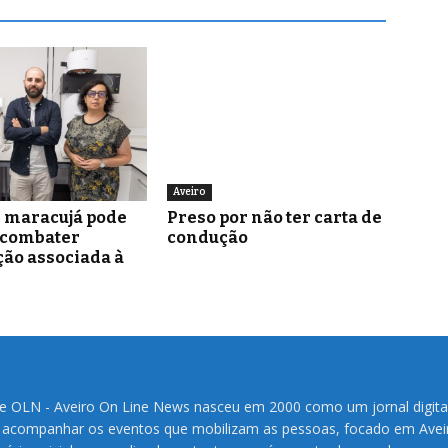
Aveiro
e maracujá pode
Preso por não ter carta de
 combater
condução
ão associada à
te OLN - Aveiro On Line News nasceu em 2000 como um jornal digita
 acompanhar os eventos que mobilizam as pessoas, focado em Avei