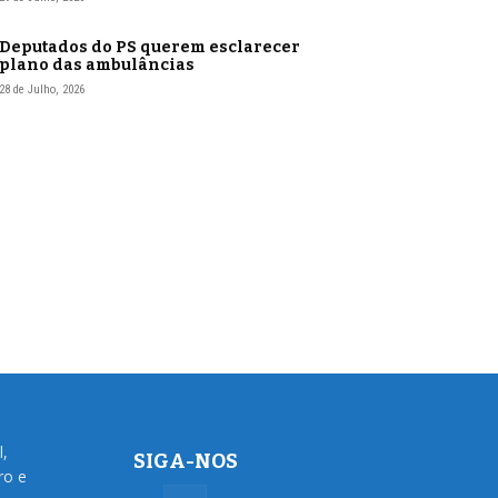
Deputados do PS querem esclarecer
plano das ambulâncias
28 de Julho, 2026
l,
SIGA-NOS
ro e