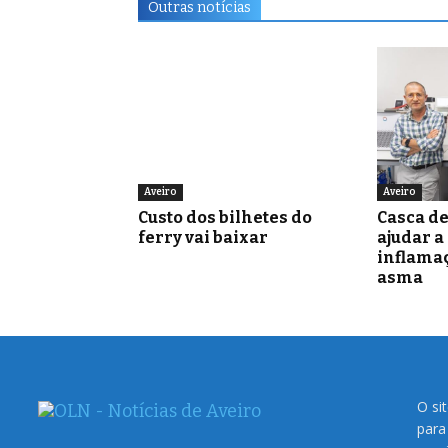
Outras notícias
Aveiro
Aveiro
Custo dos bilhetes do
Casca d
ferry vai baixar
ajudar a
inflamaç
asma
O si
para