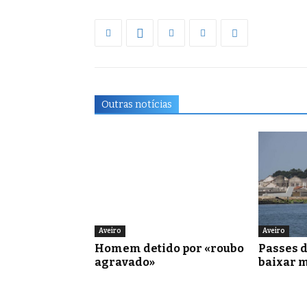
Outras notícias
Aveiro
Aveiro
Homem detido por «roubo
Passes d
agravado»
baixar 