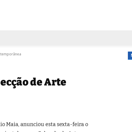
FORA DE CASA
AGENDA
TUBO DE ENSAIO
MORE
ontemporânea
lecção de Arte
io Maia, anunciou esta sexta-feira o