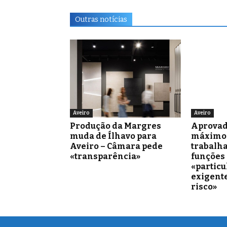
Outras notícias
Aveiro
Aveiro
Produção da Margres
Aprovad
muda de Ílhavo para
máximo 
Aveiro – Câmara pede
trabalh
«transparência»
funções
«partic
exigente
risco»