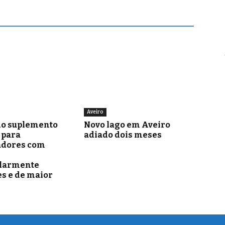
Aveiro
o suplemento
Novo lago em Aveiro
para
adiado dois meses
adores com
ularmente
s e de maior