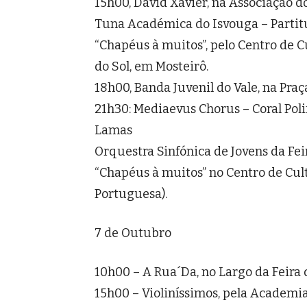
15h00, David Xavier, na Associação d
Tuna Académica do Isvouga – Partitu
“Chapéus à muitos”, pelo Centro de C
do Sol, em Mosteirô.
18h00, Banda Juvenil do Vale, na Pra
21h30: Mediaevus Chorus – Coral Pol
Lamas
Orquestra Sinfónica de Jovens da Fei
“Chapéus à muitos” no Centro de Cult
Portuguesa).
7 de Outubro
10h00 – A Rua´Da, no Largo da Feira
15h00 – Violiníssimos, pela Academi