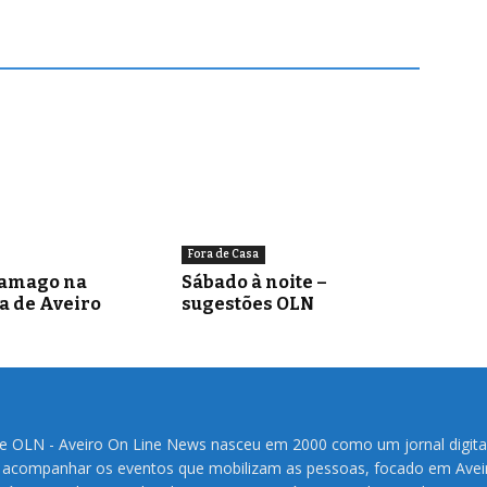
Fora de Casa
ramago na
Sábado à noite –
a de Aveiro
sugestões OLN
te OLN - Aveiro On Line News nasceu em 2000 como um jornal digita
 acompanhar os eventos que mobilizam as pessoas, focado em Avei