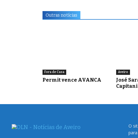
Outras notícias
Fora de Casa
Aveiro
Permit vence AVANCA
José Sa
Capitani
O si
para