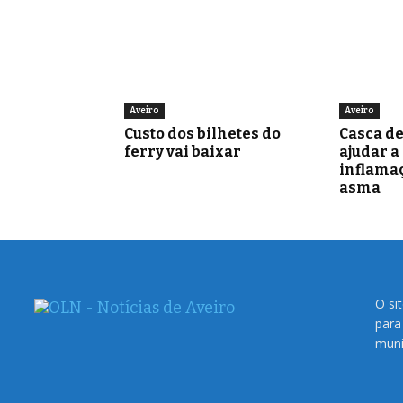
Aveiro
Aveiro
Custo dos bilhetes do
Casca d
ferry vai baixar
ajudar a
inflamaç
asma
O si
para
muni