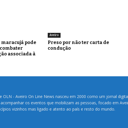
Aveiro
e maracujá pode
Preso por não ter carta de
 combater
condução
ão associada à
te OLN - Aveiro On Line News nasceu em 2000 como um jornal digita
 acompanhar os eventos que mobilizam as pessoas, focado em Avei
cípios vizinhos mas ligado e atento ao país e resto do mundo.