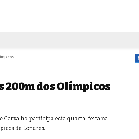
FORA DE CASA
AGENDA
TUBO DE ENSAIO
MORE
límpicos
s 200m dos Olímpicos
o Carvalho, participa esta quarta-feira na
picos de Londres.