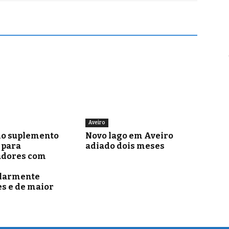
Aveiro
o suplemento
Novo lago em Aveiro
para
adiado dois meses
adores com
ularmente
s e de maior