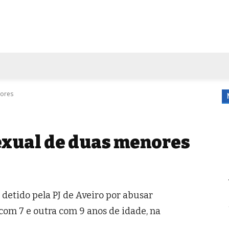
FORA DE CASA
AGENDA
TUBO DE ENSAIO
MORE
nores
exual de duas menores
etido pela PJ de Aveiro por abusar
om 7 e outra com 9 anos de idade, na