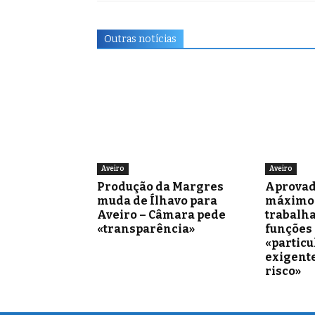
Outras notícias
Aveiro
Aveiro
Produção da Margres
Aprovad
muda de Ílhavo para
máximo 
Aveiro – Câmara pede
trabalh
«transparência»
funções
«partic
exigente
risco»