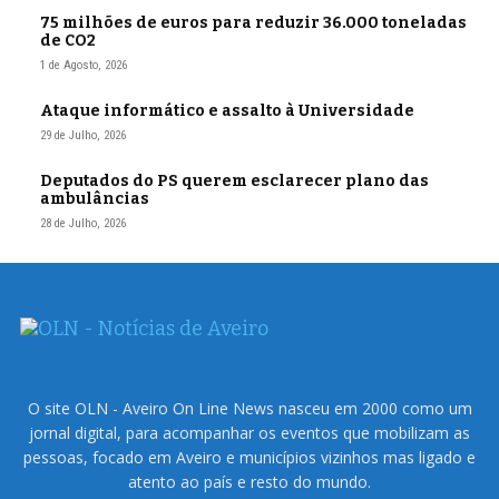
75 milhões de euros para reduzir 36.000 toneladas
de CO2
1 de Agosto, 2026
Ataque informático e assalto à Universidade
29 de Julho, 2026
Deputados do PS querem esclarecer plano das
ambulâncias
28 de Julho, 2026
O site OLN - Aveiro On Line News nasceu em 2000 como um
jornal digital, para acompanhar os eventos que mobilizam as
pessoas, focado em Aveiro e municípios vizinhos mas ligado e
atento ao país e resto do mundo.