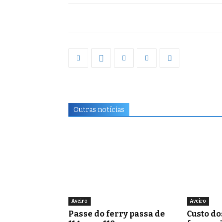
Outras notícias
Aveiro
Aveiro
Passe do ferry passa de
Custo do