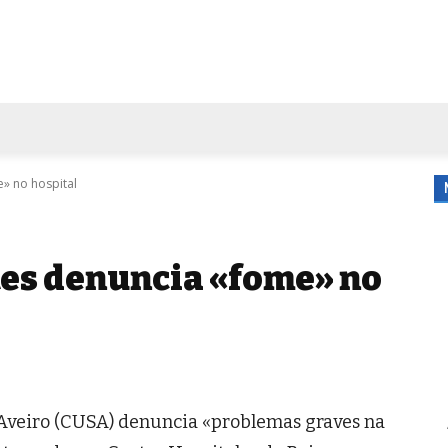
FORA DE CASA
AGENDA
TUBO DE ENSAIO
MORE
» no hospital
es denuncia «fome» no
Aveiro (CUSA) denuncia «problemas graves na