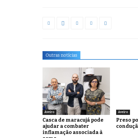
Outras notícias
Aveiro
Aveiro
Casca de maracujá pode
Preso po
ajudar a combater
conduçã
inflamação associada à