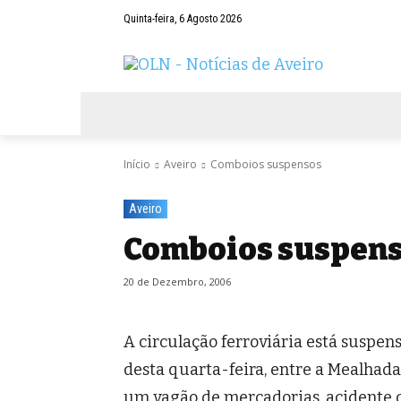
Quinta-feira, 6 Agosto 2026
AVEIRO
NEGÓCIOS
DESPORTOS
Início
Aveiro
Comboios suspensos
Aveiro
Comboios suspen
20 de Dezembro, 2006
A circulação ferroviária está suspe
desta quarta-feira, entre a Mealhad
um vagão de mercadorias, acidente q