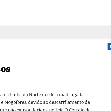
FORA DE CASA
AGENDA
TUBO DE ENSAIO
MORE
sos
nsa na Linha do Norte desde a madrugada
a e Mogofores, devido ao descarrilamento de
ue não causou feridos, noticia O Correio da