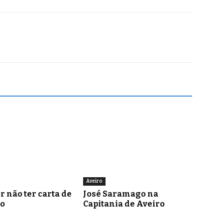
Aveiro
r não ter carta de
José Saramago na
o
Capitania de Aveiro