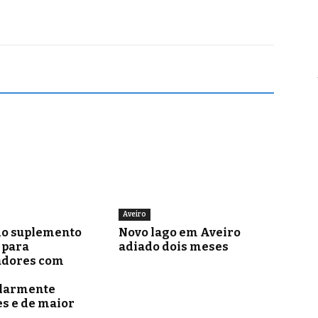
Aveiro
o suplemento
Novo lago em Aveiro
para
adiado dois meses
adores com
ularmente
s e de maior