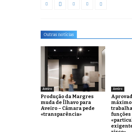
Outras notícias
Aveiro
Aveiro
Produção da Margres
Aprovad
muda de Ílhavo para
máximo 
Aveiro – Câmara pede
trabalh
«transparência»
funções
«partic
exigente
risco»