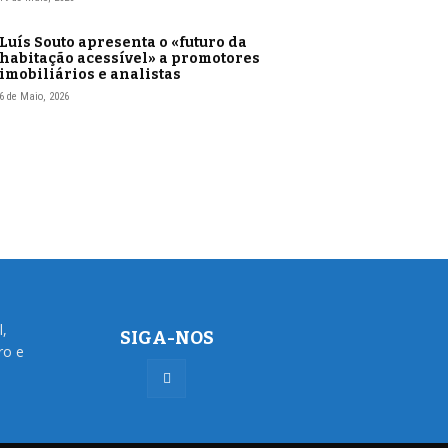
Luís Souto apresenta o «futuro da
habitação acessível» a promotores
imobiliários e analistas
6 de Maio, 2026
l,
SIGA-NOS
ro e