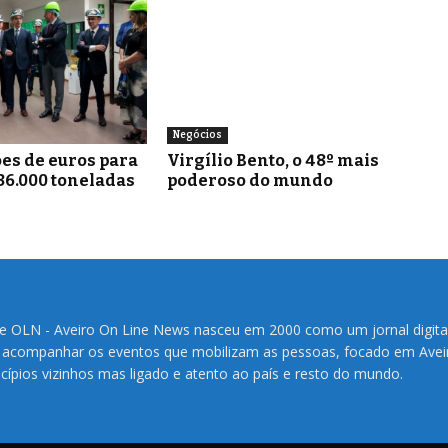
Negócios
es de euros para
Virgílio Bento, o 48º mais
36.000 toneladas
poderoso do mundo
te OLN - Aveiro On Line News nasceu em 2000 como um jornal digita
 acompanhar os eventos que mobilizam as pessoas, focado em Avei
cípios vizinhos mas ligado e atento ao país e resto do mundo.