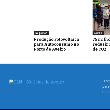
Negócios
Aveiro
Produção Fotovoltaica
75 milhõ
para Autoconsumo no
reduzir 
Porto de Aveiro
de CO2
O si
para
muni