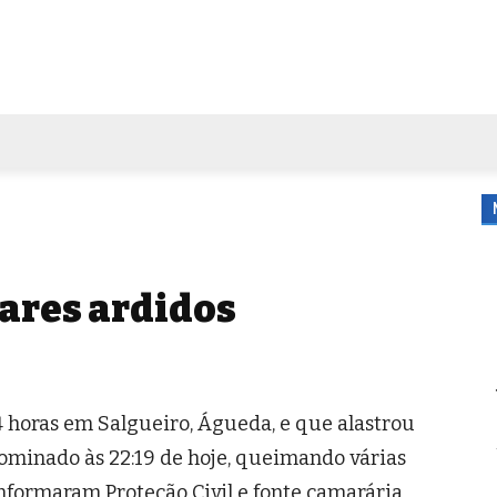
FORA DE CASA
AGENDA
TUBO DE ENSAIO
MORE
tares ardidos
4 horas em Salgueiro, Águeda, e que alastrou
dominado às 22:19 de hoje, queimando várias
informaram Proteção Civil e fonte camarária,