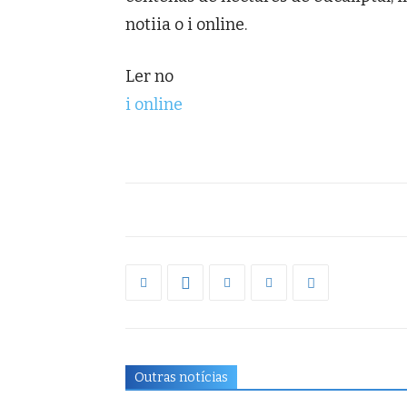
notiia o i online.
Ler no
i online
Outras notícias