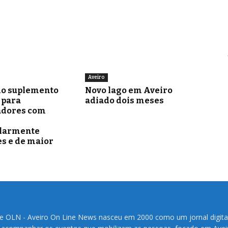
Aveiro
o suplemento
Novo lago em Aveiro
para
adiado dois meses
adores com
ularmente
s e de maior
te OLN - Aveiro On Line News nasceu em 2000 como um jornal digita