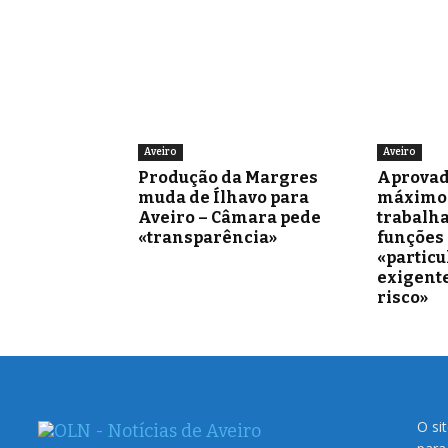
Aveiro
Aveiro
Produção da Margres
Aprovad
muda de Ílhavo para
máximo 
Aveiro – Câmara pede
trabalh
«transparência»
funções
«partic
exigente
risco»
O si