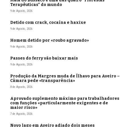
Mata do Bussaco é uma das quatro “Florestas
Terapêuticas” do mundo
9 de Agosto, 2026
Detido com crack, cocaína e haxixe
9 de Agosto, 2026
Homem detido por «roubo agravado»
9 de Agosto, 2026
Passes do ferry vão baixar mais
9 de Agosto, 2026
Produção da Margres muda de Ílhavo para Aveiro –
Câmara pede «transparência»
8 de Agosto, 2026
Aprovado suplemento máximo para trabalhadores
com funções «particularmente exigentes e de
maior risco»
7 de Agosto, 2026
Novo lago em Aveiro adiado dois meses