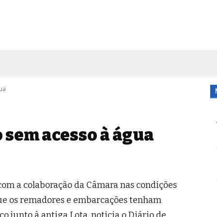
FORA DE CASA
AGENDA
TUBO DE ENSAIO
MORE
ua
 sem acesso à água
o com a colaboração da Câmara nas condições
que os remadores e embarcações tenham
co junto à antiga Lota, noticia o Diário de