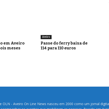
Aveiro
go em Aveiro
Passe do ferry baixa de
dois meses
114 para 110 euros
te OLN - Aveiro On Line News nasceu em 2000 como um jornal digita