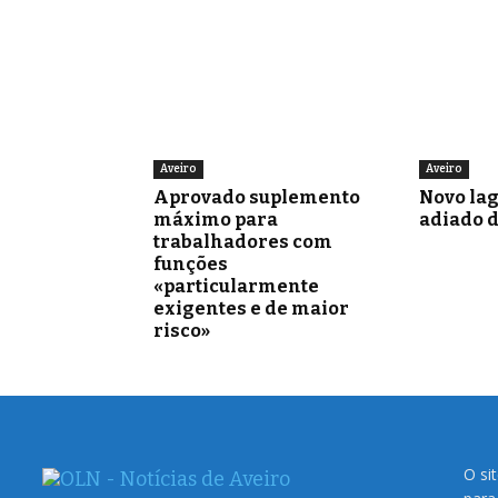
Aveiro
Aveiro
Aprovado suplemento
Novo la
máximo para
adiado 
trabalhadores com
funções
«particularmente
exigentes e de maior
risco»
O si