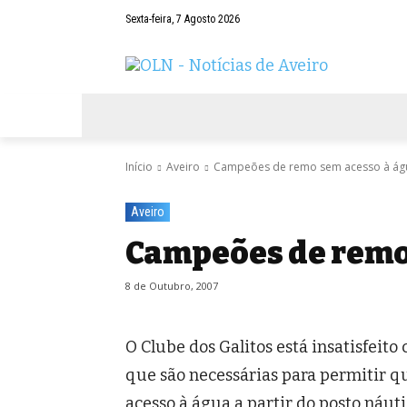
Sexta-feira, 7 Agosto 2026
AVEIRO
NEGÓCIOS
DESPORTOS
Início
Aveiro
Campeões de remo sem acesso à ág
Aveiro
Campeões de remo
8 de Outubro, 2007
O Clube dos Galitos está insatisfeit
que são necessárias para permitir 
acesso à água a partir do posto náuti