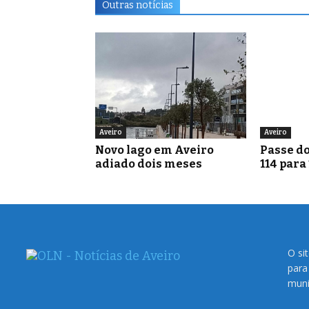
Outras notícias
Aveiro
Aveiro
Novo lago em Aveiro
Passe do
adiado dois meses
114 para
O si
para
muni