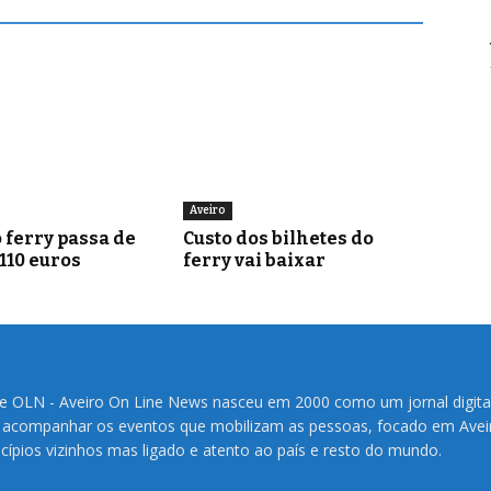
Aveiro
 ferry passa de
Custo dos bilhetes do
 110 euros
ferry vai baixar
te OLN - Aveiro On Line News nasceu em 2000 como um jornal digita
 acompanhar os eventos que mobilizam as pessoas, focado em Avei
cípios vizinhos mas ligado e atento ao país e resto do mundo.