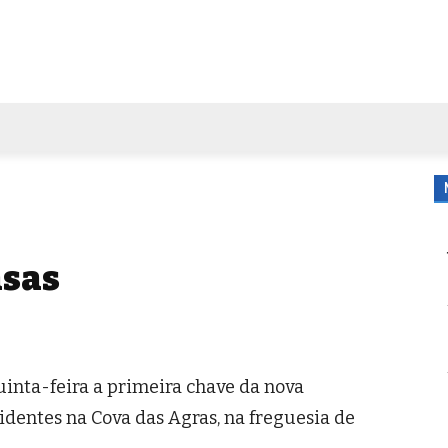
FORA DE CASA
AGENDA
TUBO DE ENSAIO
MORE
asas
inta-feira a primeira chave da nova
identes na Cova das Agras, na freguesia de