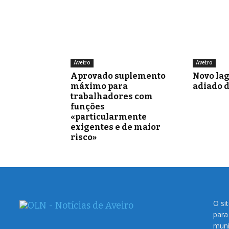
Aveiro
Aveiro
Aprovado suplemento
Novo la
máximo para
adiado 
trabalhadores com
funções
«particularmente
exigentes e de maior
risco»
O si
para
muni