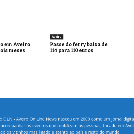
Aveiro
go em Aveiro
Passe do ferry baixa de
dois meses
114 para 110 euros
te OLN - Aveiro On Line News nasceu em 2000 como um jornal digita
 acompanhar os eventos que mobilizam as pessoas, focado em Avei
cípios vizinhos mas ligado e atento ao país e resto do mundo.