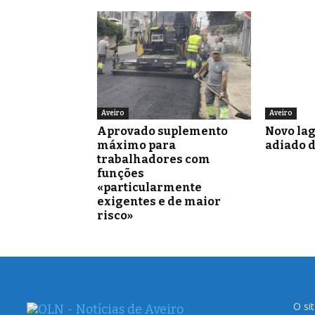
Aveiro
Aveiro
Aprovado suplemento
Novo la
máximo para
adiado 
trabalhadores com
funções
«particularmente
exigentes e de maior
risco»
O si