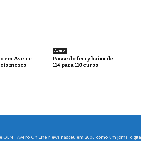
Aveiro
go em Aveiro
Passe do ferry baixa de
dois meses
114 para 110 euros
te OLN - Aveiro On Line News nasceu em 2000 como um jornal digita