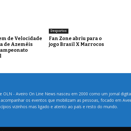
Desportos
em de Velocidade
Fan Zone abriu para o
ra de Azeméis
jogo Brasil X Marrocos
Campeonato
l
te OLN - Aveiro On Line News nasceu em 2000 como um jornal digita
 acompanhar os eventos que mobilizam as pessoas, focado em Avei
cípios vizinhos mas ligado e atento ao país e resto do mundo.