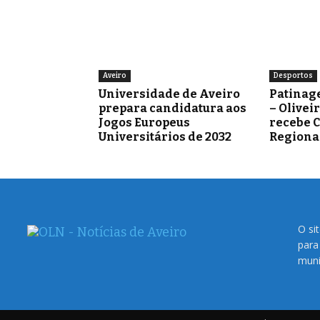
Aveiro
Desportos
Universidade de Aveiro
Patinag
prepara candidatura aos
– Olivei
Jogos Europeus
recebe 
Universitários de 2032
Regiona
O si
para
muni