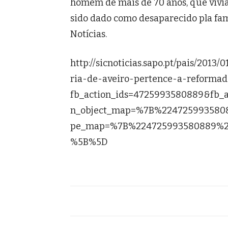
homem de mais de 70 anos, que vivia
sido dado como desaparecido pla fam
Notícias.
http://sicnoticias.sapo.pt/pais/201
ria-de-aveiro-pertence-a-reformad
fb_action_ids=4725993580889&fb_ac
n_object_map=%7B%224725993580
pe_map=%7B%224725993580889%22
%5B%5D