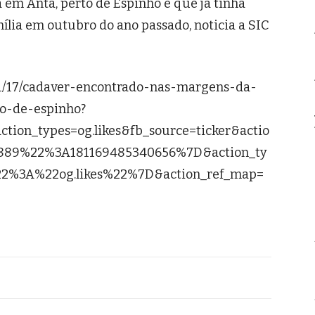
 em Anta, perto de Espinho e que já tinha
ília em outubro do ano passado, noticia a SIC
3/01/17/cadaver-encontrado-nas-margens-da-
o-de-espinho?
tion_types=og.likes&fb_source=ticker&actio
889%22%3A181169485340656%7D&action_ty
%3A%22og.likes%22%7D&action_ref_map=