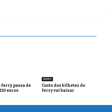
Aveiro
 ferry passa de
Custo dos bilhetes do
 110 euros
ferry vai baixar