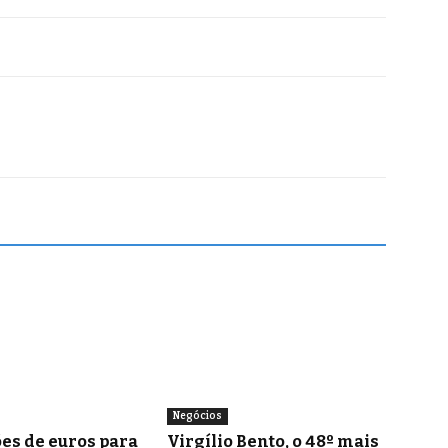
Negócios
es de euros para
Virgílio Bento, o 48º mais