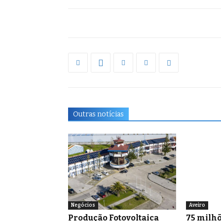
Outras notícias
Negócios
Aveiro
Produção Fotovoltaica
75 milhõ