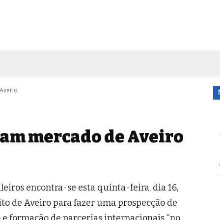
FORA DE CASA
AGENDA
TUBO DE ENSAIO
MORE
Aveiro
ram mercado de Aveiro
iros encontra-se esta quinta-feira, dia 16,
ito de Aveiro para fazer uma prospecção de
e formação de parcerias internacionais “no